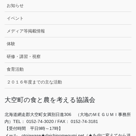
お知らせ
イベント
メディア等掲載情報
体験
研修・講習・視察
食育活動
２０１６年度までの主な活動
大空町の食と農を考える協議会
北海道網走郡大空町女満別日進306 （大地のＭＥＧＵＭＩ事務所
内）TEL： 0152-74-3020 / FAX： 0152-74-3181
【受付時間 平日9時～17時】
メール otoiawase★daichinomegumi.net（★を@に変えてから送