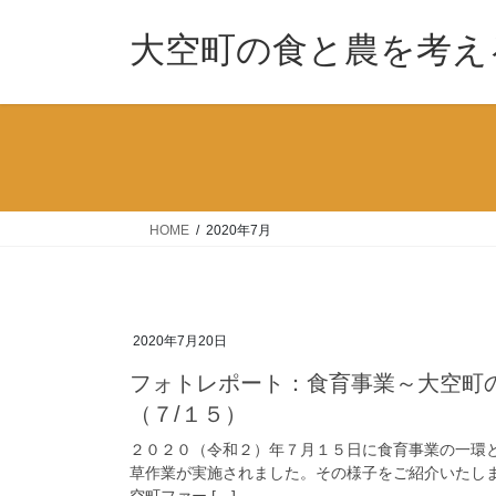
コ
ナ
ン
ビ
大空町の食と農を考え
テ
ゲ
ン
ー
ツ
シ
へ
ョ
ス
ン
キ
に
ッ
移
HOME
2020年7月
プ
動
2020年7月20日
フォトレポート：食育事業～大空町
（７/１５）
２０２０（令和２）年７月１５日に食育事業の一環
草作業が実施されました。その様子をご紹介いたしま
空町ファー […]