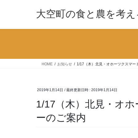
コ
ナ
ン
ビ
大空町の食と農を考え
テ
ゲ
ン
ー
ツ
シ
へ
ョ
ス
ン
キ
に
ッ
移
HOME
お知らせ
1/17（木）北見・オホーツクスマ
プ
動
2019年1月14日
/ 最終更新日時 :
2019年1月14日
1/17（木）北見・オ
ーのご案内